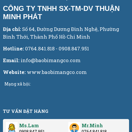
CÔNG TY TNHH SX-TM-DV THUẬN
MINH PHÁT
Địa chỉ:
Số 64, Đường Dương Đình Nghệ, Phường
Bình Thới, Thành Phố Hồ Chí Minh
Hotline:
0764.841.818 - 0908.847.951
Email:
info@baobimangco.com
Website:
www.baobimangco.com
Mạng xã hội:
TƯ VẤN ĐẶT HÀNG
Ms.Lam
Mr.Minh
0908.847.951
0764.841.818