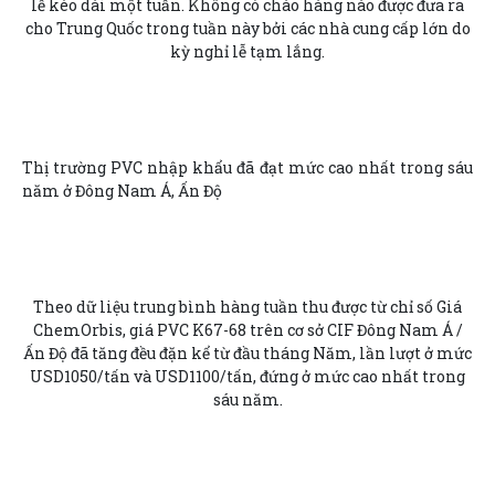
lễ kéo dài một tuần. Không có chào hàng nào được đưa ra
cho Trung Quốc trong tuần này bởi các nhà cung cấp lớn do
kỳ nghỉ lễ tạm lắng.
Thị trường PVC nhập khẩu đã đạt mức cao nhất trong sáu
năm ở Đông Nam Á, Ấn Độ
Theo dữ liệu trung bình hàng tuần thu được từ chỉ số Giá
ChemOrbis, giá PVC K67-68 trên cơ sở CIF Đông Nam Á /
Ấn Độ đã tăng đều đặn kể từ đầu tháng Năm, lần lượt ở mức
USD1050/tấn và USD1100/tấn, đứng ở mức cao nhất trong
sáu năm.