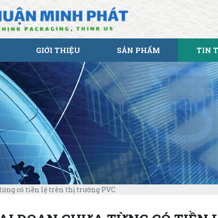
GIỚI THIỆU
SẢN PHẨM
TIN 
từng có tiền lệ trên thị trường PVC