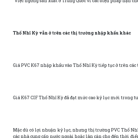
“Việc ngừng sản xuất ở Trung Quốc vì các biện pháp hạn ch
Thổ Nhĩ Kỳ vẫn ở trên các thị trường nhập khẩu khác
Giá PVC K67 nhập khẩu vào Thổ Nhĩ Kỳ tiếp tục ở trên các 
Giá K67 CIF Thổ Nhĩ Kỳ đã đạt mức cao kỷ lục mới trong tu
Mặc dù có lợi nhuận kỷ lục, nhưng thị trường PVC Thổ Nhĩ 
các nhà cung cấp nước ngoài hoặc lân cận cho đến thời đi