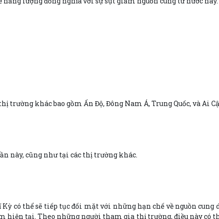
ế năng lượng đồng nghĩa với sự sụt giảm nguồn cung từ nước này.
thị trường khác bao gồm Ấn Độ, Đông Nam Á, Trung Quốc, và Ai Cậ
ần này, cũng như tại các thị trường khác.
Kỳ có thể sẽ tiếp tục đối mặt với những hạn chế về nguồn cung d
ểm hiện tại. Theo những người tham gia thị trường, điều này có 