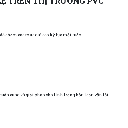
LỆ TRÊN THỊ TRƯỜNG PVC
i đã chạm các mức giá cao kỷ lục mỗi tuần.
uồn cung và giải pháp cho tình trạng hỗn loạn vận tải