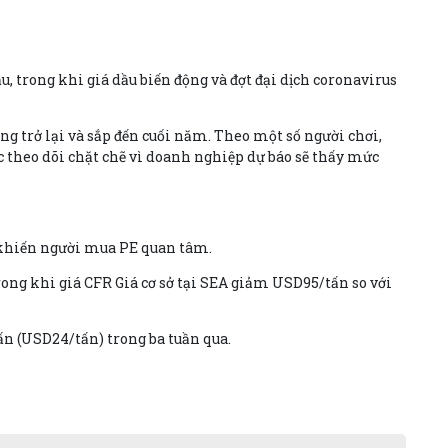
u, trong khi giá dầu biến động và đợt đại dịch coronavirus
ng trở lại và sắp đến cuối năm. Theo một số người chơi,
ợc theo dõi chặt chẽ vì doanh nghiệp dự báo sẽ thấy mức
c khiến người mua PE quan tâm.
ong khi giá CFR Giá cơ sở tại SEA giảm USD95/tấn so với
ấn (USD24/tấn) trong ba tuần qua.