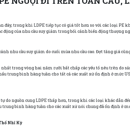
 PE NGUỘI ĐI TRÊN TOÀN CẦU,
n đây, trong khi LDPE tiếp tục có giá tốt hơn so với các loại PE 
o tác động của nhu cầu suy giảm trong bối cảnh biến động thượng n
cảnh nhu cầu suy giảm do cuối mùa nhu cầu cao. Đợt tăng giá cũn
hất trong vòng hai năm rưỡi bất chấp các yếu tố nêu trên do s
ẩu trung bình hàng tuần cho tất cả các xuất xứ ổn định ở mức US
tự do nguồn cung LDPE thấp hơn, trong khi các loại khác dẫn đ
u trung bình hàng tuần cho các xuất xứ nói chung đã ổn định ở 
 Thổ Nhĩ Kỳ