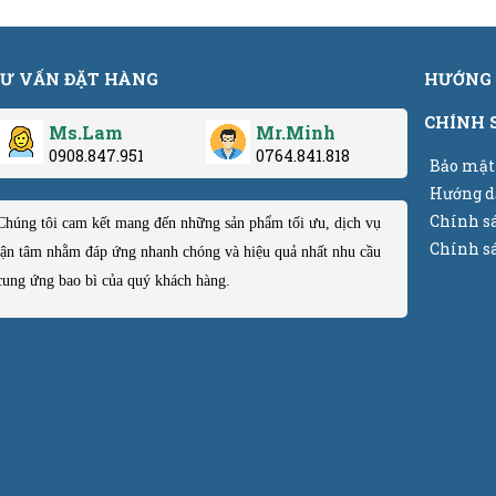
Ư VẤN ĐẶT HÀNG
HƯỚNG 
CHÍNH 
Ms.Lam
Mr.Minh
0908.847.951
0764.841.818
Bảo mật
Hướng d
Chính s
Chúng tôi cam kết mang đến những sản phẩm tối ưu, dịch vụ
Chính sá
tận tâm nhằm đáp ứng nhanh chóng và hiệu quả nhất nhu cầu
cung ứng bao bì của quý khách hàng.