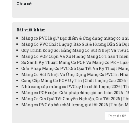
Chia sẻ:
Bài viết khác:
Màng co PVC là gì? Đặc điểm & Ứng dụng màng co nhiệ
Màng Co PVC Chất Lượng: Báo Giá & Hướng Dẫn Sử Dụn
Quy Trình Đóng Gói Bằng Màng Co Rút Nhiệt Và Tiêu C
Màng Co POF Cuộn Và Xu Hướng Màng Co Thân Thiện M
So Sánh Kỹ Thuật: Màng Co POF Và Màng Co PE – Lựa 
Giải Pháp Màng Co PVC Giỏ Quà Tết Và Kỹ Thuật Màng 
Màng Co Rút Nhiệt Và Ứng Dụng Màng Co PVC In Nhãn
Cung Cấp Màng Co POF Uy Tín | Chất Lượng Cao 2026 -
Nhà cung cấp màng co PVC uy tín chất lượng 2026 | T
Màng co POF cuộn: Giải pháp đóng gói an toàn 2026 - 1
Màng Co Giỏ Quà Tết Chuyên Nghiệp, Giá Tốt 2026 | Th
Màng co PVC ép bầu chất lượng, giá tốt 2026 | Thuận M
Page 6 / 52