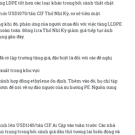
ng LDPE tốt hơn các loại khác trong bối cảnh thắt chặt.
ức USD1070/tấn CIF Thổ Nhĩ Kỳ, cơ sở tiền mặt.
ng khi đó, phản ứng của người mua đối với việc tăng LLDPE
hoàn toàn. Đồng lira Thổ Nhĩ Kỳ giảm giá tiếp tục ảnh
ụng gần đây.
ó lập trường tăng giá, đặc biệt là đối với các đề nghị
 xuất trong khu vực.
cảnh hợp đồng ethylene ổn định. Thêm vào đó, họ chỉ tập
sớm để nói về sự đảo ngược của xu hướng PE. Nguồn cung
ình lên USD1140/tấn CIF Ai Cập vào tuần trước. Các nhà
 trọng trong bối cảnh giá dầu thô tương lai biến động và