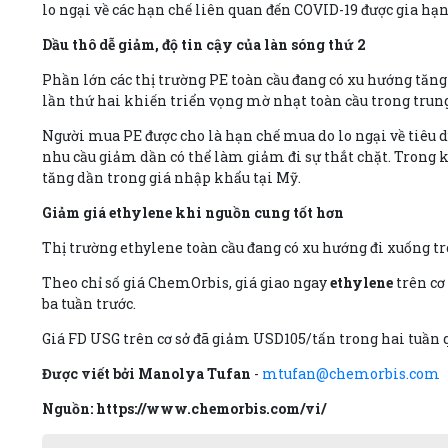
lo ngại về các hạn chế liên quan đến COVID-19 được gia hạn
Dầu thô dễ giảm, độ tin cậy của làn sóng thứ 2
Phần lớn các thị trường PE toàn cầu đang có xu hướng tăng t
lần thứ hai khiến triển vọng mờ nhạt toàn cầu trong trun
Người mua PE được cho là hạn chế mua do lo ngại về tiêu d
nhu cầu giảm dần có thể làm giảm đi sự thắt chặt. Trong k
tăng dần trong giá nhập khẩu tại Mỹ.
Giảm giá ethylene khi nguồn cung tốt hơn
Thị trường ethylene toàn cầu đang có xu hướng đi xuống t
Theo chỉ số giá ChemOrbis, giá giao ngay
ethylene
trên cơ
ba tuần trước.
Giá FD USG trên cơ sở đã giảm USD105/tấn trong hai tuần 
Được viết bởi Manolya Tufan
-
mtufan@chemorbis.com
Nguồn: https://www.chemorbis.com/vi/