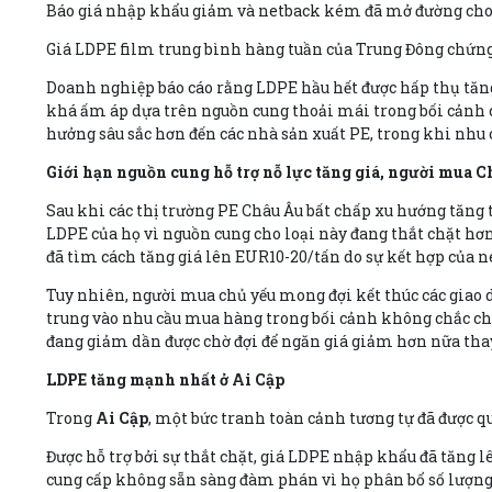
Báo giá nhập khẩu giảm và netback kém đã mở đường cho 
Giá LDPE film trung bình hàng tuần của Trung Đông chứng
Doanh nghiệp báo cáo rằng LDPE hầu hết được hấp thụ tăng
khá ấm áp dựa trên nguồn cung thoải mái trong bối cảnh c
hưởng sâu sắc hơn đến các nhà sản xuất PE, trong khi nhu
Giới hạn nguồn cung hỗ trợ nỗ lực tăng giá, người mua 
Sau khi các thị trường PE Châu Âu bất chấp xu hướng tăng t
LDPE của họ vì nguồn cung cho loại này đang thắt chặt hơ
đã tìm cách tăng giá lên EUR10-20/tấn do sự kết hợp của n
Tuy nhiên, người mua chủ yếu mong đợi kết thúc các giao 
trung vào nhu cầu mua hàng trong bối cảnh không chắc chắ
đang giảm dần được chờ đợi để ngăn giá giảm hơn nữa thay 
LDPE tăng mạnh nhất ở Ai Cập
Trong
Ai Cập
, một bức tranh toàn cảnh tương tự đã được q
Được hỗ trợ bởi sự thắt chặt, giá LDPE nhập khẩu đã tăng
cung cấp không sẵn sàng đàm phán vì họ phân bổ số lượng h