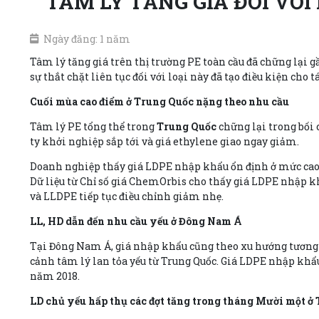
TÂM LÝ TĂNG GIÁ ĐỐI VỚI
Ngày đăng: 1 năm
Tâm lý tăng giá trên thị trường PE toàn cầu đã chững lại gầ
sự thắt chặt liên tục đối với loại này đã tạo điều kiện ch
Cuối mùa cao điểm ở Trung Quốc nặng theo nhu cầu
Tâm lý PE tổng thể trong
Trung Quốc
chững lại trong bối 
ty khởi nghiệp sắp tới và giá ethylene giao ngay giảm.
Doanh nghiệp thấy giá LDPE nhập khẩu ổn định ở mức cao n
Dữ liệu từ Chỉ số giá ChemOrbis cho thấy giá LDPE nhập kh
và LLDPE tiếp tục điều chỉnh giảm nhẹ.
LL, HD dẫn đến nhu cầu yếu ở Đông Nam Á
Tại Đông Nam Á, giá nhập khẩu cũng theo xu hướng tương 
cảnh tâm lý lan tỏa yếu từ Trung Quốc. Giá LDPE nhập khẩ
năm 2018.
LD chủ yếu hấp thụ các đợt tăng trong tháng Mười một ở