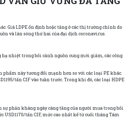
 LD VẪN GIỮ VỮNG ĐÀ TĂNG
khác. Giá LDPE ổn định hoặc tăng ở các thị trường chính do
guồn và làn sóng thứ hai của đại dịch coronavirus.
g hạ nhiệt trong bối cảnh nguồn cung mới giảm, các công
ản phẩm này tương đối mạnh hơn so với các loại PE khác.
D1195/tấn CIF vào tuần trước. Trong khi đó, các loại HDPE
ến sự phản kháng ngày càng tăng của người mua trong bối
mức USD1170/tấn CIF, mức cao nhất kể từ cuối tháng Tám