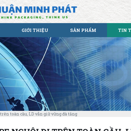
GIỚI THIỆU
SẢN PHẨM
TIN 
 trên toàn cầu, LD vẫn giữ vững đà tăng