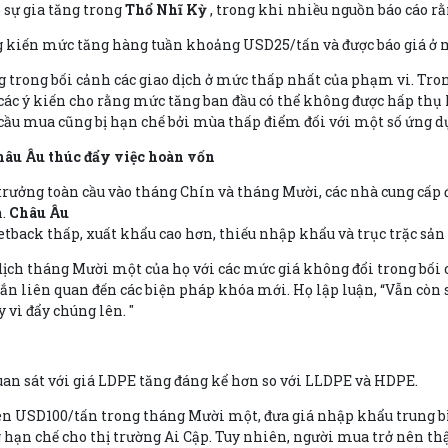
sự gia tăng trong
Thổ Nhĩ Kỳ
, trong khi nhiều nguồn báo cáo rằ
 kiến mức tăng hàng tuần khoảng USD25/tấn và được báo giá ở m
 trong bối cảnh các giao dịch ở mức thấp nhất của phạm vi. Tro
ác ý kiến cho rằng mức tăng ban đầu có thể không được hấp thụ 
 cầu mua cũng bị hạn chế bởi mùa thấp điểm đối với một số ứng d
Châu Âu thúc đẩy việc hoàn vốn
rưởng toàn cầu vào tháng Chín và tháng Mười, các nhà cung cấp đã c
n.
Châu Âu
etback thấp, xuất khẩu cao hơn, thiếu nhập khẩu và trục trặc sản
dịch tháng Mười một của họ với các mức giá không đổi trong bối 
n liên quan đến các biện pháp khóa mới. Họ lập luận, “Vẫn còn 
vì đẩy chúng lên. "
uan sát với giá LDPE tăng đáng kể hơn so với LLDPE và HDPE.
 lên USD100/tấn trong tháng Mười một, đưa giá nhập khẩu trung b
ạn chế cho thị trường Ai Cập. Tuy nhiên, người mua trở nên thận