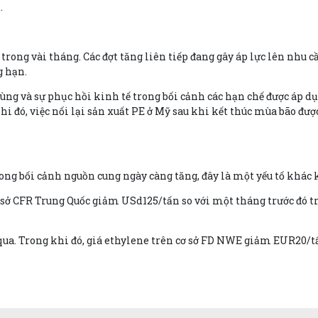
.
rong vài tháng. Các đợt tăng liên tiếp đang gây áp lực lên nhu cầ
g hạn.
ùng và sự phục hồi kinh tế trong bối cảnh các hạn chế được áp dụ
hi đó, việc nối lại sản xuất PE ở Mỹ sau khi kết thúc mùa bão đư
rong bối cảnh nguồn cung ngày càng tăng, đây là một yếu tố khá
 sở CFR Trung Quốc giảm USd125/tấn so với một tháng trước đó tr
qua. Trong khi đó, giá ethylene trên cơ sở FD NWE giảm EUR20/t