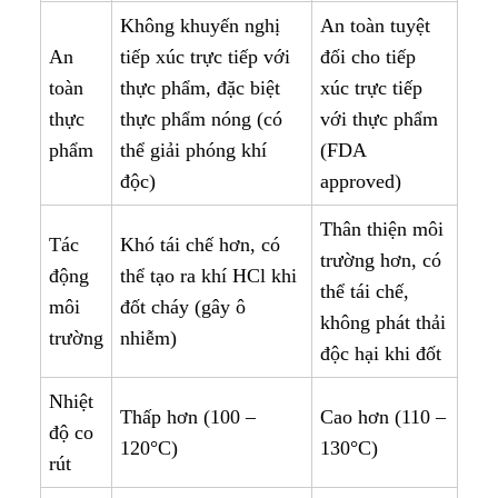
Không khuyến nghị
An toàn tuyệt
An
tiếp xúc trực tiếp với
đối cho tiếp
toàn
thực phẩm, đặc biệt
xúc trực tiếp
thực
thực phẩm nóng (có
với thực phẩm
phẩm
thể giải phóng khí
(FDA
độc)
approved)
Thân thiện môi
Tác
Khó tái chế hơn, có
trường hơn, có
động
thể tạo ra khí HCl khi
thể tái chế,
môi
đốt cháy (gây ô
không phát thải
trường
nhiễm)
độc hại khi đốt
Nhiệt
Thấp hơn (100 –
Cao hơn (110 –
độ co
120°C)
130°C)
rút