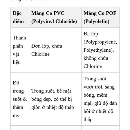
Đặc
Màng Co PVC
Màng Co POF
điểm
(Polyvinyl Chloride)
(Polyolefin)
Đa lớp
Thành
(Polypropylene,
phần
Đơn lớp, chứa
Polyethylene),
vật
Chlorine
không chứa
liệu
Chlorine
Trong suốt
Độ
vượt trội, sáng
trong
Trong suốt, bề mặt
bóng, mềm
suốt &
bóng đẹp, có thể bị
mại, giữ độ đàn
thẩm
giòn ở nhiệt độ thấp
hồi ở nhiệt độ
mỹ
thấp