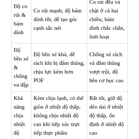
Co rút đều và
Độ co
Co rút mạnh, độ bám
chặt ở cả hai
rút &
dính tốt, dễ tạo góc
chiều, bám
bám
cạnh sắc nét
dính chắc chắn,
dính
linh hoạt
Độ
Độ bền xé khá, dễ
Chống xé rách
bền xé
rách khi bị đâm thủng,
và đâm thủng
&
chịu lực kém hơn
vượt trội, độ
chống
POF
bền cơ học cao
va đập
Khả
Kém chịu lạnh, có thể
Rất tốt, giữ độ
năng
giòn ở nhiệt độ thấp,
dẻo dai ở nhiệt
chịu
không chịu nhiệt độ
độ thấp, ổn
nhiệt
cao khi tiếp xúc trực
định ở nhiệt độ
độ
tiếp thực phẩm
cao