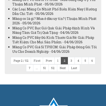
Thuận Minh Phát - 05/06/2026
Các Loại Màng Co Nhiệt Phổ Biến Hiện Nay | Hướng
Dẫn Chi Tiết - 05/06/2026
Màng co là gì? Mua ở đâu uy tín? | Thuận Minh Phát
2026 - 05/06/2026
Màng Co PVC Bọc Giỏ Quà: Giải Pháp Định Hình Và
Nâng Tầm Giá Trị Quà Tặng - 04/06/2026
Màng Co PVC Đầy Đủ Kích Thước Giá Rẻ: Giải Pháp
Tiết Kiệm Cho Mọi Sản Phẩm - 04/06/2026
Màng Co PVC Giá Sỉ TPHCM: Giải Pháp Đóng Gói Tối
Ưu Cho Doanh Nghiệp - 04/06/2026
Page 2 / 52
First
Prev
1
2
3
4
5
6
7
...
51
52
Next
Last