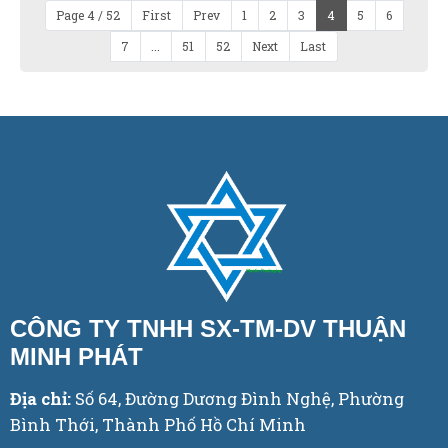
Page 4 / 52
First
Prev
1
2
3
4
5
6
7
...
51
52
Next
Last
CÔNG TY TNHH SX-TM-DV THUẬN
MINH PHÁT
Địa chỉ:
Số 64, Đường Dương Đình Nghệ, Phường
Bình Thới, Thành Phố Hồ Chí Minh