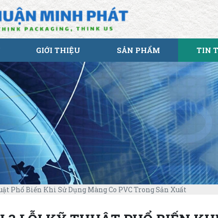
GIỚI THIỆU
SẢN PHẨM
TIN 
uật Phổ Biến Khi Sử Dụng Màng Co PVC Trong Sản Xuất