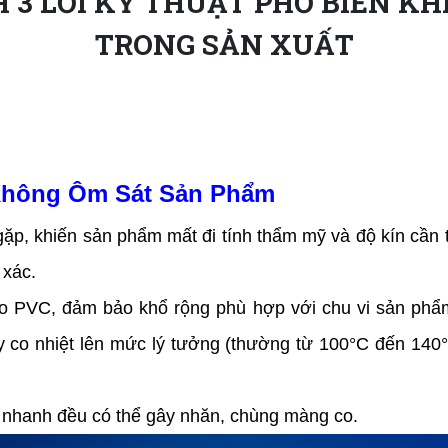
3 LỖI KỸ THUẬT PHỔ BIẾN KH
TRONG SẢN XUẤT
Không Ôm Sát Sản Phẩm
gặp, khiến sản phẩm mất đi tính thẩm mỹ và độ kín cần
 xác.
o PVC, đảm bảo khổ rộng phù hợp với chu vi sản phẩm
y co nhiệt lên mức lý tưởng (thường từ 100°C đến 14
á nhanh đều có thể gây nhăn, chùng màng co.