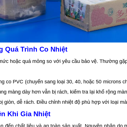
g Quá Trình Co Nhiệt
 mức hoặc quá mỏng so với yêu cầu bảo vệ. Thường gặp
g co PVC (chuyển sang loại 30, 40, hoặc 50 microns ch
ng màng dày hơn vẫn bị rách, kiểm tra lại khổ rộng mà
 giòn, dễ rách. Điều chỉnh nhiệt độ phù hợp với loại m
n Khi Gia Nhiệt
 quan đến chất liệu và an toàn sản xuất. Nguyên nhân 