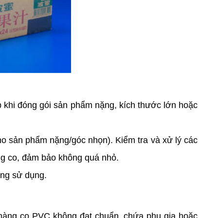
 khi đóng gói sản phẩm nặng, kích thước lớn hoặc
o sản phẩm nặng/góc nhọn). Kiểm tra và xử lý các
ng co, đảm bảo không quá nhỏ.
àng sử dụng.
do màng co PVC không đạt chuẩn, chứa phụ gia hoặc