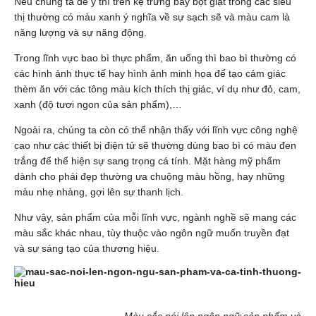
Nếu chúng ta để ý thì trên kệ trưng bày bột giặt trong các siêu
thị thường có màu xanh ý nghĩa về sự sạch sẽ và màu cam là
năng lượng và sự năng động.
Trong lĩnh vực bao bì thực phẩm, ăn uống thì bao bì thường có
các hình ảnh thực tế hay hình ảnh minh họa để tạo cảm giác
thèm ăn với các tông màu kích thích thị giác, ví dụ như đỏ, cam,
xanh (độ tươi ngon của sản phẩm),…
Ngoài ra, chúng ta còn có thể nhận thấy với lĩnh vực công nghệ
cao như các thiết bị điện tử sẽ thường dùng bao bì có màu đen
trắng để thể hiện sự sang trọng cá tính. Mặt hàng mỹ phẩm
dành cho phái đẹp thường ưa chuộng màu hồng, hay những
màu nhẹ nhàng, gợi lên sự thanh lịch.
Như vậy, sản phẩm của mỗi lĩnh vực, ngành nghề sẽ mang các
màu sắc khác nhau, tùy thuộc vào ngôn ngữ muốn truyền đạt
và sự sáng tạo của thương hiệu.
Màu sắc nói lên ngôn ngữ sản phẩm và