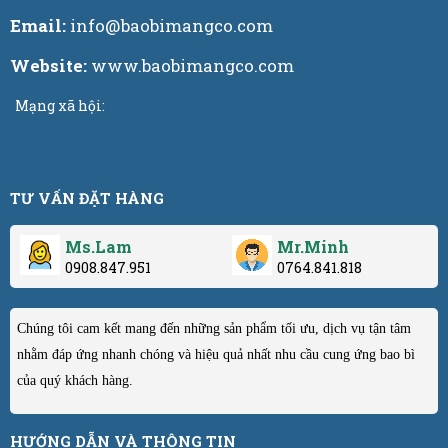
Email:
info@baobimangco.com
Website:
www.baobimangco.com
Mạng xã hội:
TƯ VẤN ĐẶT HÀNG
Ms.Lam
Mr.Minh
0908.847.951
0764.841.818
Chúng tôi cam kết mang đến những sản phẩm tối ưu, dịch vụ tận tâm
nhằm đáp ứng nhanh chóng và hiệu quả nhất nhu cầu cung ứng bao bì
của quý khách hàng.
HƯỚNG DẪN VÀ THÔNG TIN