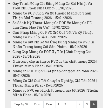
Quy Trình Đóng Gói Bằng Màng Co Rút Nhiệt Và
Tiêu Chí Chọn Nhà Cung - 15/01/2026
Màng Co POF Cuộn Và Xu Hướng Màng Co Thân
Thiện Môi Trường 2026 - 15/01/2026
So Sánh Kỹ Thuật: Màng Co POF Và Màng Co PE –
Lựa Chọn Nào Tối Ưu? - 15/01/2026
Giải Pháp Màng Co PVC Giỏ Quà Tết Và Kỹ Thuật
Màng Co PVC Ép Bầu - 15/01/2026
Màng Co Rút Nhiệt Và Ứng Dụng Màng Co PVC In
Nhãn Trong Đóng Gói Sản Phẩm - 15/01/2026
Cung Cấp Màng Co POF Uy Tín | Chất Lượng Cao
2026 - 15/01/2026
Nhà cung cấp màng co PVC uy tín chất lượng 2026 |
Thuận Minh Phát - 15/01/2026
Màng co POF cuộn: Giải pháp đóng gói an toàn 2026 -
15/01/2026
Màng Co Giỏ Quà Tết Chuyên Nghiệp, Giá Tốt 2026 |
Thuận Minh Phát - 15/01/2026
Màng co PVC ép bầu chất lượng, giá tốt 2026 | Thuận
Minh Phát - 15/01/2026
Page 6 / 52
First
Prev
1
2
...
4
5
6