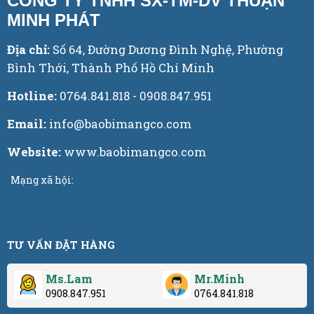
CÔNG TY TNHH SX-TM-DV THUẬN
MINH PHÁT
Địa chỉ:
Số 64, Đường Dương Đình Nghệ, Phường
Bình Thới, Thành Phố Hồ Chí Minh
Hotline:
0764.841.818 - 0908.847.951
Email:
info@baobimangco.com
Website:
www.baobimangco.com
Mạng xã hội:
TƯ VẤN ĐẶT HÀNG
Ms.Lam
Mr.Minh
0908.847.951
0764.841.818