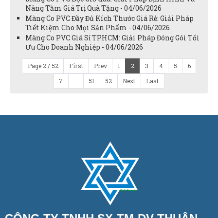
Nâng Tầm Giá Trị Quà Tặng - 04/06/2026
Màng Co PVC Đầy Đủ Kích Thước Giá Rẻ: Giải Pháp
Tiết Kiệm Cho Mọi Sản Phẩm - 04/06/2026
Màng Co PVC Giá Sỉ TPHCM: Giải Pháp Đóng Gói Tối
Ưu Cho Doanh Nghiệp - 04/06/2026
Page 2 / 52
First
Prev
1
2
3
4
5
6
7
...
51
52
Next
Last