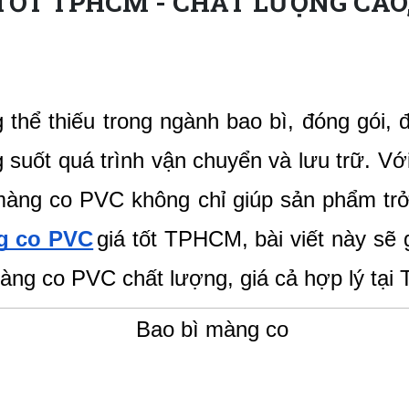
TỐT TPHCM - CHẤT LƯỢNG CAO, 
ể thiếu trong ngành bao bì, đóng gói, đ
 suốt quá trình vận chuyển và lưu trữ. V
 màng co PVC không chỉ giúp sản phẩm trở
g co PVC
giá tốt TPHCM
, bài viết này sẽ
màng co PVC chất lượng, giá cả hợp lý tại