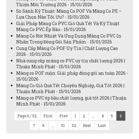
Thiện Môi Trường 2026 - 15/01/2026
So Sánh Kỹ Thuật: Màng Co POF Và Màng Co PE –
Lựa Chọn Nào Tối Ưu? - 15/01/2026
Giải Pháp Màng Co PVC Giỏ Quà Tết Và Kỹ Thuật
Màng Co PVC Ép Bầu - 15/01/2026
Màng Co Rút Nhiệt Và Ứng Dụng Màng Co PVC In
Nhãn Trong Đóng Gói Sản Phẩm - 15/01/2026
Cung Cấp Màng Co POF Uy Tín | Chất Lượng Cao
2026 - 15/01/2026
Nhà cung cấp màng co PVC uy tín chất lượng 2026 |
Thuận Minh Phát - 15/01/2026
Màng co POF cuộn: Giải pháp đóng gói an toàn 2026 -
15/01/2026
Màng Co Giỏ Quà Tết Chuyên Nghiệp, Giá Tốt 2026 |
Thuận Minh Phát - 15/01/2026
Màng co PVC ép bầu chất lượng, giá tốt 2026 | Thuận
Minh Phát - 15/01/2026
Page 6 / 52
First
Prev
1
2
...
4
5
6
7
8
...
51
52
Next
Last