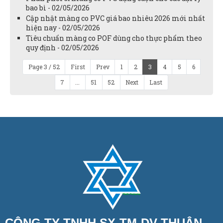
bao bì - 02/05/2026
Cập nhật màng co PVC giá bao nhiêu 2026 mới nhất
hiện nay - 02/05/2026
Tiêu chuẩn màng co POF dùng cho thực phẩm theo
quy định - 02/05/2026
Page 3 / 52
First
Prev
1
2
3
4
5
6
7
...
51
52
Next
Last
CÔNG TY TNHH SX-TM-DV THUẬN