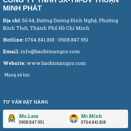
MINH PHÁT
Địa chỉ:
Số 64, Đường Dương Đình Nghệ, Phường
Bình Thới, Thành Phố Hồ Chí Minh
Hotline:
0764.841.818 - 0908.847.951
Email:
info@baobimangco.com
Website:
www.baobimangco.com
Mạng xã hội:
TƯ VẤN ĐẶT HÀNG
Ms.Lam
Mr.Minh
0908.847.951
0764.841.818