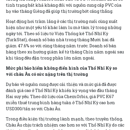
tình trạng bất khả kháng đối với nguồn cung cấp PVC của
họ vào tháng Giêng đã giúp thị trường bớt căng thẳng.
Hoạt động hơi trầm lắng ở các thị trường cuối cùng xuất
hiện như một yếu tố khác làm lu mờ tâm lý trong những
ngày tới. Theo số liệu từ Viện Thống kê Thổ Nhĩ Kỳ
(TurkStat), doanh số bán nhà trong tháng Mười hai đã
giảm 47.6% so với cùng tháng năm trước. Doanh số bán
hàng theo xu hướng giảm kể từ tháng Chín năm ngoái sau
khi tăng đều đặn trong phần lớn năm ngoái.
Mức phí bảo hiểm không điển hình của Thổ Nhĩ Kỳ so
với châu Âu có sức nặng trên thị trường
Dự báo về nguồn cung được cải thiện và mức giá đã được
đánh giá cao ở Thổ Nhĩ Kỳ khiến kỳ vọng vào đầu tháng
Hai suy yếu. Theo dữ liệu của ChemOrbis, giá PVC K67
miễn thuế trung bình hàng tuần ở Thổ Nhĩ Kỳ cao hơn
USD300/tấn so với Châu Âu.
Trong điều kiện thị trường lành mạnh, theo truyền thống,
Châu Âu chịu trách nhiệm cao hơn so với Thổ Nhĩ Kỳ do các