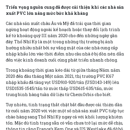
Triển vọng nguồn cung đã được cải thiện khi các nhà sản
xuất PVC lớn nâng mức bức khả kháng
Các nhà sản xuất châu Âu và Mỹ đã trải qua thời gian
ngừng hoạt động ngoài kế hoạch hoặc thay đổi lịch trình
kể từ khoảng quý III năm 2020 cho đến những ngày gần
đây. Thổ Nhĩ Kỳ là một trong những thị trường bị ảnh
hưởng nhiều nhất bởi sự vắng mặt của các nhà cung cấp
nhập khẩu lớn vào thời điểm nhu cầu nhà ở bị dồn nén dẫn
đến việc kinh doanh cuối cùng phát triển nhanh chóng.
Trong khoảng thời gian kéo dài từ giữa tháng Năm năm
2020 đến đầu tháng Một năm 2021, thị trường PVC K67
nhập khẩu đã tăng vọt USD910-920/tấn (USD143-149) lên
USD1535-1545/tấn từ mức thấp USD615-635/tấn, mức
trung bình hàng tuần dữ liệu từ ChemOrbis cho biết.
Tuy nhiên, tình trạng thắt chặt bắt đầu được cải thiện dần
từ cuối năm 2020 với việc một số nhà sản xuất PVC tiếp tục
chào hàng sang Thổ Nhĩ Kỳ ngay cả với khối lượng khiêm
tốn. Mặc dù tình trạng sẵn có vẫn chưa trở lại mức dễ chịu,
thông tin rằng France’s Kem One và US Westlake đã dỡ bỏ