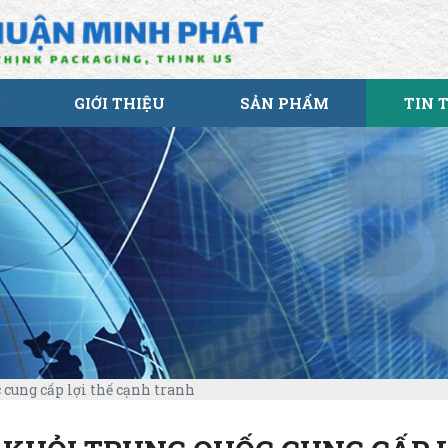
GIỚI THIỆU
SẢN PHẨM
TIN 
 cung cấp lợi thế cạnh tranh