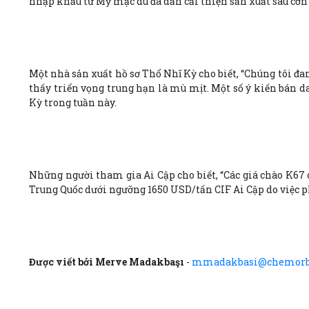
nhập khẩu từ Mỹ mặc dù đã dần cải thiện sản xuất sau cơn 
Một nhà sản xuất hồ sơ Thổ Nhĩ Kỳ cho biết, “Chúng tôi đa
thấy triển vọng trung hạn là mù mịt. Một số ý kiến bán 
Kỳ trong tuần này.
Những người tham gia Ai Cập cho biết, “Các giá chào K67 
Trung Quốc dưới ngưỡng 1650 USD/tấn CIF Ai Cập do việc p
Được viết bởi Merve Madakbaşı
-
mmadakbasi@chemorb