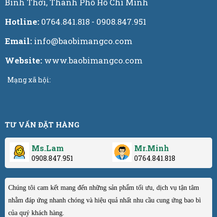
Bình Thới, Thành Phố Hồ Chí Minh
Hotline:
0764.841.818 - 0908.847.951
Email:
info@baobimangco.com
Website:
www.baobimangco.com
Mạng xã hội:
TƯ VẤN ĐẶT HÀNG
Ms.Lam
Mr.Minh
0908.847.951
0764.841.818
Chúng tôi cam kết mang đến những sản phẩm tối ưu, dịch vụ tận tâm
nhằm đáp ứng nhanh chóng và hiệu quả nhất nhu cầu cung ứng bao bì
của quý khách hàng.