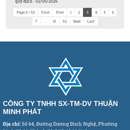
quy định - 02/05/2026
Page 3 / 52
First
Prev
1
2
3
4
5
6
7
...
51
52
Next
Last
CÔNG TY TNHH SX-TM-DV THUẬN
MINH PHÁT
Địa chỉ:
Số 64, Đường Dương Đình Nghệ, Phường