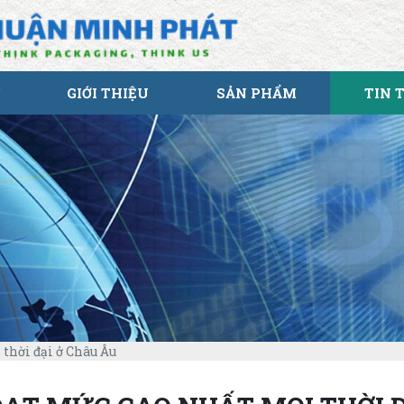
GIỚI THIỆU
SẢN PHẨM
TIN 
thời đại ở Châu Âu