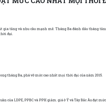
 ĐẠT MỨC CAO NHẤT MỌI THỜI 
 gia tăng và nhu cầu mạnh mẽ. Tháng Ba đánh dấu tháng tăng 
hời đại.
ong tháng Ba, phá vỡ mức cao nhất mọi thời đại của năm 2015.
uần của LDPE, PPBC và PPH giảm. giá ở Ý và Tây Bắc Âu đạt mức c