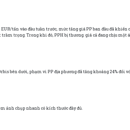
EUR/tấn vào đầu tuần trước, mức tăng giá PP ban đầu đã khiến cá
rầm trọng. Trong khi đó, PPH bị thương. giá cả đang chịu một áp
is bên dưới, phạm vi PP địa phương đã tăng khoảng 24% đối với 
em ảnh chụp nhanh có kích thước đầy đủ.