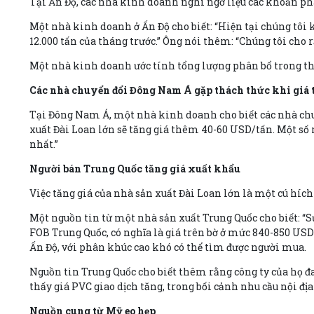
Tại Ấn Độ, các nhà kinh doanh nghi ngờ liệu các khoản ph
Một nhà kinh doanh ở Ấn Độ cho biết: “Hiện tại chúng tôi 
12.000 tấn của tháng trước.” Ông nói thêm: “Chúng tôi cho 
Một nhà kinh doanh ước tính tổng lượng phân bổ trong thá
Các nhà chuyển đổi Đông Nam Á gặp thách thức khi giá 
Tại Đông Nam Á, một nhà kinh doanh cho biết các nhà chuy
xuất Đài Loan lớn sẽ tăng giá thêm 40-60 USD/tấn. Một số
nhất.”
Người bán Trung Quốc tăng giá xuất khẩu
Việc tăng giá của nhà sản xuất Đài Loan lớn là một cú hích
Một nguồn tin từ một nhà sản xuất Trung Quốc cho biết: “S
FOB Trung Quốc, có nghĩa là giá trên bờ ở mức 840-850 USD
Ấn Độ, với phân khúc cao khó có thể tìm được người mua.
Nguồn tin Trung Quốc cho biết thêm rằng công ty của họ đ
thấy giá PVC giao dịch tăng, trong bối cảnh nhu cầu nội đị
Nguồn cung từ Mỹ eo hẹp