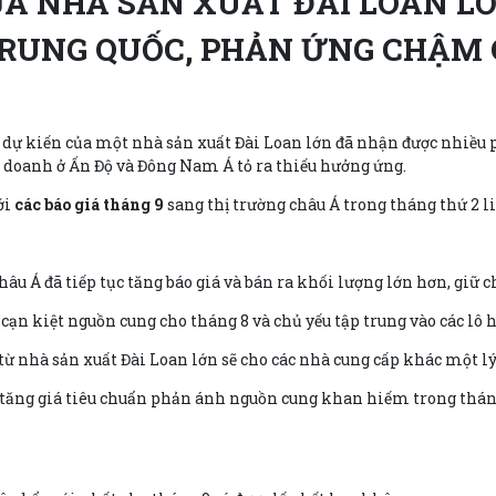
CỦA NHÀ SẢN XUẤT ĐÀI LOAN L
RUNG QUỐC, PHẢN ỨNG CHẬM C
 dự kiến của một nhà sản xuất Đài Loan lớn đã nhận được nhiều ph
 doanh ở Ấn Độ và Đông Nam Á tỏ ra thiếu hưởng ứng.
ới
các báo giá tháng 9
sang thị trường châu Á trong tháng thứ 2 li
hâu Á đã tiếp tục tăng báo giá và bán ra khối lượng lớn hơn, giữ
ạn kiệt nguồn cung cho tháng 8 và chủ yếu tập trung vào các lô h
 nhà sản xuất Đài Loan lớn sẽ cho các nhà cung cấp khác một lý d
tăng giá tiêu chuẩn phản ánh nguồn cung khan hiếm trong tháng