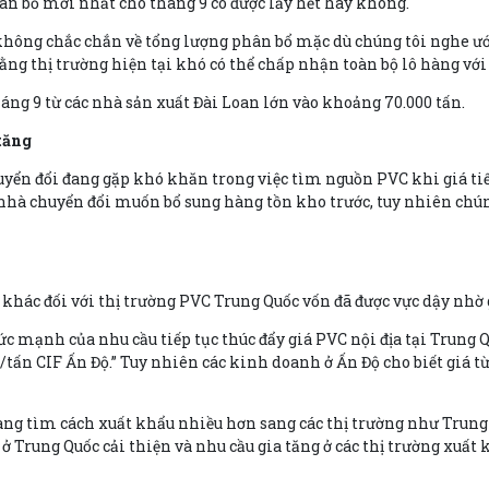
ân bổ mới nhất cho tháng 9 có được lấy hết hay không.
không chắc chắn về tổng lượng phân bổ mặc dù chúng tôi nghe ước
rằng thị trường hiện tại khó có thể chấp nhận toàn bộ lô hàng với
ng 9 từ các nhà sản xuất Đài Loan lớn vào khoảng 70.000 tấn.
tăng
ển đổi đang gặp khó khăn trong việc tìm nguồn PVC khi giá tiếp
 nhà chuyển đổi muốn bổ sung hàng tồn kho trước, tuy nhiên chún
 khác đối với thị trường PVC Trung Quốc vốn đã được vực dậy nhờ g
ức mạnh của nhu cầu tiếp tục thúc đẩy giá PVC nội địa tại Trung 
/tấn CIF Ấn Độ.” Tuy nhiên các kinh doanh ở Ấn Độ cho biết giá 
ang tìm cách xuất khẩu nhiều hơn sang các thị trường như Trung
a ở Trung Quốc cải thiện và nhu cầu gia tăng ở các thị trường xuất