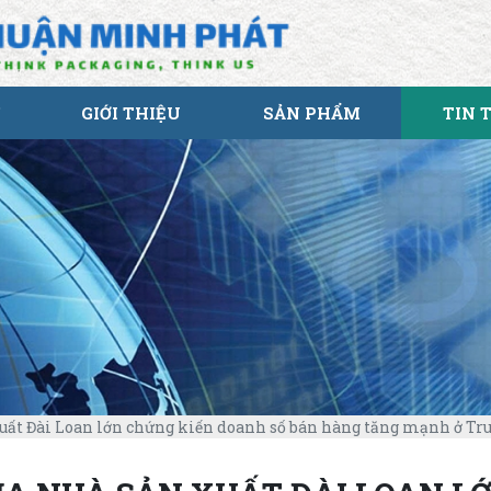
GIỚI THIỆU
SẢN PHẨM
TIN 
xuất Đài Loan lớn chứng kiến doanh số bán hàng tăng mạnh ở T