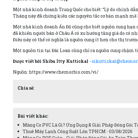
Một nhà kinh doanh Trung Quốc cho biết: “Lý do chính dẫn
Tháng này đã chứng kiến các nguyên tắc cơ bản mạnh mẽ hơ
Một nhà kinh doanh Ấn Độ cũng cho biết nguồn cung hạn chế
đã khiến người bán ở Châu Á có xu hướng tăng giá do có nh
Điều này có thể có nghĩa là nguồn cung ít hơn cho thị trườ
Một nguồn tin tại Đài Loan cũng chỉ ra nguồn cung chậm từ 
Được viết bởi Shibu Itty Kuttickal
-
sikuttickal@chemor
Nguồn: https://www.chemorbis.com/vi/
Chia sẻ:
Bài viết khác:
Màng Co PVC Là Gì? Ứng Dụng & Giải Pháp Đóng Gói Tố
Thuê Máy Lạnh Công Suất Lớn TPHCM - 03/08/2026
Màng Co POF Cuộn - Giải Pháp Đóng Gói An Toàn Thực