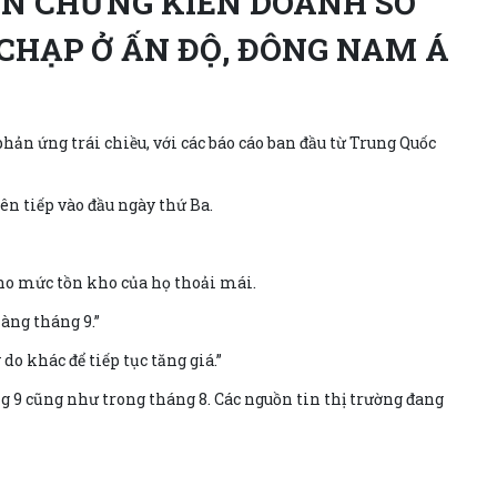
ỚN CHỨNG KIẾN DOANH SỐ
HẠP Ở ẤN ĐỘ, ĐÔNG NAM Á
ản ứng trái chiều, với các báo cáo ban đầu từ Trung Quốc
ên tiếp vào đầu ngày thứ Ba.
 cho mức tồn kho của họ thoải mái.
àng tháng 9.”
o khác để tiếp tục tăng giá.”
 9 cũng như trong tháng 8. Các nguồn tin thị trường đang