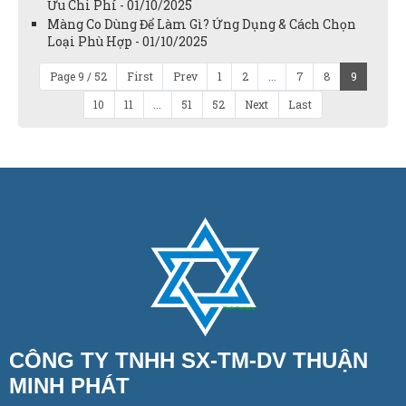
Ưu Chi Phí - 01/10/2025
Màng Co Dùng Để Làm Gì? Ứng Dụng & Cách Chọn
Loại Phù Hợp - 01/10/2025
Page 9 / 52
First
Prev
1
2
...
7
8
9
10
11
...
51
52
Next
Last
CÔNG TY TNHH SX-TM-DV THUẬN
MINH PHÁT