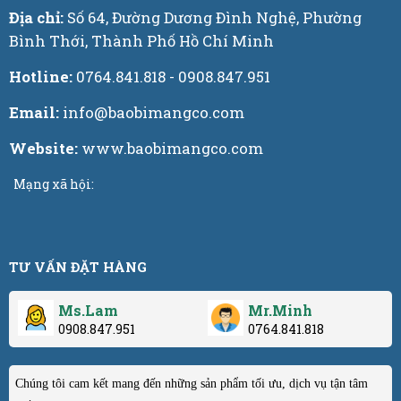
Địa chỉ:
Số 64, Đường Dương Đình Nghệ, Phường
Bình Thới, Thành Phố Hồ Chí Minh
Hotline:
0764.841.818 - 0908.847.951
Email:
info@baobimangco.com
Website:
www.baobimangco.com
Mạng xã hội:
TƯ VẤN ĐẶT HÀNG
Ms.Lam
Mr.Minh
0908.847.951
0764.841.818
Chúng tôi cam kết mang đến những sản phẩm tối ưu, dịch vụ tận tâm