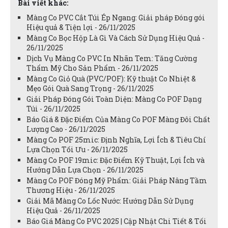
Bài viết khác:
Màng Co PVC Cắt Túi Ép Ngang: Giải pháp Đóng gói
Hiệu quả & Tiện lợi - 26/11/2025
Màng Co Bọc Hộp Là Gì Và Cách Sử Dụng Hiệu Quả -
26/11/2025
Dịch Vụ Màng Co PVC In Nhãn Tem: Tăng Cường
Thẩm Mỹ Cho Sản Phẩm - 26/11/2025
Màng Co Giỏ Quà (PVC/POF): Kỹ thuật Co Nhiệt &
Mẹo Gói Quà Sang Trọng - 26/11/2025
Giải Pháp Đóng Gói Toàn Diện: Màng Co POF Dạng
Túi - 26/11/2025
Báo Giá & Đặc Điểm Của Màng Co POF Màng Đôi Chất
Lượng Cao - 26/11/2025
Màng Co POF 25mic: Định Nghĩa, Lợi Ích & Tiêu Chí
Lựa Chọn Tối Ưu - 26/11/2025
Màng Co POF 19mic: Đặc Điểm Kỹ Thuật, Lợi Ích và
Hướng Dẫn Lựa Chọn - 26/11/2025
Màng Co POF Đóng Mỹ Phẩm: Giải Pháp Nâng Tầm
Thương Hiệu - 26/11/2025
Giải Mã Màng Co Lốc Nước: Hướng Dẫn Sử Dụng
Hiệu Quả - 26/11/2025
Báo Giá Màng Co PVC 2025 | Cập Nhật Chi Tiết & Tối