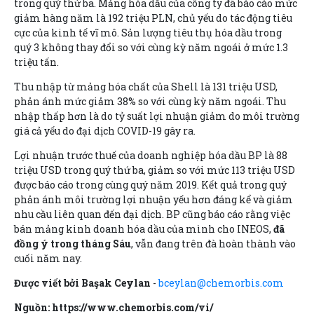
trong quý thứ ba. Mảng hóa dầu của công ty đã báo cáo mức
giảm hàng năm là 192 triệu PLN, chủ yếu do tác động tiêu
cực của kinh tế vĩ mô. Sản lượng tiêu thụ hóa dầu trong
quý 3 không thay đổi so với cùng kỳ năm ngoái ở mức 1.3
triệu tấn.
Thu nhập từ mảng hóa chất của
Shell
là 131 triệu USD,
phản ánh mức giảm 38% so với cùng kỳ năm ngoái. Thu
nhập thấp hơn là do tỷ suất lợi nhuận giảm do môi trường
giá cả yếu do đại dịch COVID-19 gây ra.
Lợi nhuận trước thuế của doanh nghiệp hóa dầu
BP
là 88
triệu USD trong quý thứ ba, giảm so với mức 113 triệu USD
được báo cáo trong cùng quý năm 2019. Kết quả trong quý
phản ánh môi trường lợi nhuận yếu hơn đáng kể và giảm
nhu cầu liên quan đến đại dịch. BP cũng báo cáo rằng việc
bán mảng kinh doanh hóa dầu của mình cho INEOS,
đã
đồng ý trong tháng Sáu
, vẫn đang trên đà hoàn thành vào
cuối năm nay.
Được viết bởi Başak Ceylan
-
bceylan@chemorbis.com
Nguồn: https://www.chemorbis.com/vi/