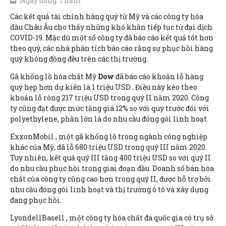
Ngày đăng: 1 năm
Các kết quả tài chính hàng quý từ Mỹ và các công ty hóa
dầu Châu Âu cho thấy những khó khăn tiếp tục từ đại dịch
COVID-19. Mặc dù một số công ty đã báo cáo kết quả tốt hơn
theo quý, các nhà phân tích báo cáo rằng sự phục hồi hàng
quý không đồng đều trên các thị trường.
Gã khổng lồ hóa chất Mỹ
Dow
đã báo cáo khoản lỗ hàng
quý hẹp hơn dự kiến là 1 triệu USD . Điều này kéo theo
khoản lỗ ròng 217 triệu USD trong quý II năm 2020. Công
ty cũng đạt được mức tăng giá 12% so với quý trước đối với
polyethylene, phần lớn là do nhu cầu đóng gói linh hoạt.
ExxonMobil
, một gã khổng lồ trong ngành công nghiệp
khác của Mỹ, đã lỗ 680 triệu USD trong quý III năm 2020.
Tuy nhiên, kết quả quý III tăng 400 triệu USD so với quý II
do nhu cầu phục hồi trong giai đoạn đầu. Doanh số bán hóa
chất của công ty cũng cao hơn trong quý II, được hỗ trợ bởi
nhu cầu đóng gói linh hoạt và thị trường ô tô và xây dựng
đang phục hồi.
LyondellBasell
, một công ty hóa chất đa quốc gia có trụ sở