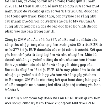
tại Hà Lan, đã công bố thu nhập ròng trong quý III năm
2020 là 114 triệu USD. Con số này thấp hơn 88% so với một
năm trước đó và cũng giảm so với 314 triệu USD được báo
cáo trong quý trước. Đồng thời, công ty báo cáo rằng nhu
cầu mạnh mẽ đối với polyethylene ở Bắc Mỹ và Châu Á,
cũng như những hạn chế do bão dọc theo Bờ Vịnh đã góp
phần vào giá bán trong quý III.
Công ty
OMV
của Áo, sở hữu 75% của
Borealis
, đã báo cáo
rằng thu nhập ròng của họ giảm xuống còn 80 triệu EUR từ
mức 377 triệu EUR được báo cáo một năm trước đó. Kết quả
yếu hơn chủ yếu là do giá giảm và nhu cầu giảm. Mặc dù
doanh số bán polyolefin tăng do nhu cầu cao hơn từ các
lĩnh vực chăm sóc sức khỏe và đóng gói, đóng góp của
Borealis đã giảm 16 triệu EUR. Điều này phần lớn là do lợi
nhuận polyolefin tích hợp yếu hơn và đóng góp yếu hơn
từ
Borouge
. OMV báo cáo rằng kết quả hoạt động hàng quý
của Borouge bị ảnh hưởng bởi điều kiện thị trường yếu hơn
ở Châu Á.
Lợi nhuận ròng của tập đoàn Ba Lan
PKN Orlen
giảm hơn
45% so với cùng kỳ năm trước xuống còn 688 triệu PLN