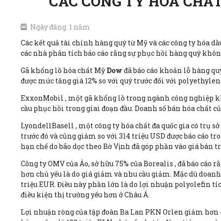
CÁC CÔNG TY HÓA CHẤT 
Ngày đăng: 1 năm
Các kết quả tài chính hàng quý từ Mỹ và các công ty hóa dầ
các nhà phân tích báo cáo rằng sự phục hồi hàng quý không
Gã khổng lồ hóa chất Mỹ
Dow
đã báo cáo khoản lỗ hàng quý
được mức tăng giá 12% so với quý trước đối với polyethylen
ExxonMobil
, một gã khổng lồ trong ngành công nghiệp khá
cầu phục hồi trong giai đoạn đầu. Doanh số bán hóa chất của
LyondellBasell
, một công ty hóa chất đa quốc gia có trụ 
trước đó và cũng giảm so với 314 triệu USD được báo cáo t
hạn chế do bão dọc theo Bờ Vịnh đã góp phần vào giá bán tr
Công ty
OMV
của Áo, sở hữu 75% của
Borealis
, đã báo cáo 
hơn chủ yếu là do giá giảm và nhu cầu giảm. Mặc dù doanh 
triệu EUR. Điều này phần lớn là do lợi nhuận polyolefin t
điều kiện thị trường yếu hơn ở Châu Á.
Lợi nhuận ròng của tập đoàn Ba Lan
PKN Orlen
giảm hơn 4