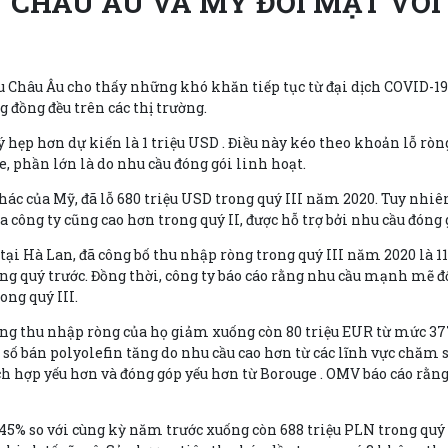
CHÂU ÂU VÀ MỸ ĐỐI MẶT VỚI 
u Châu Âu cho thấy những khó khăn tiếp tục từ đại dịch COVID-19.
 đồng đều trên các thị trường.
 hẹp hơn dự kiến là 1 triệu USD . Điều này kéo theo khoản lỗ ròn
e, phần lớn là do nhu cầu đóng gói linh hoạt.
c của Mỹ, đã lỗ 680 triệu USD trong quý III năm 2020. Tuy nhiên, 
 công ty cũng cao hơn trong quý II, được hỗ trợ bởi nhu cầu đóng 
sở tại Hà Lan, đã công bố thu nhập ròng trong quý III năm 2020 là
rong quý trước. Đồng thời, công ty báo cáo rằng nhu cầu mạnh mẽ
ong quý III.
rằng thu nhập ròng của họ giảm xuống còn 80 triệu EUR từ mức 37
số bán polyolefin tăng do nhu cầu cao hơn từ các lĩnh vực chăm s
ích hợp yếu hơn và đóng góp yếu hơn từ
Borouge
. OMV báo cáo rằn
5% so với cùng kỳ năm trước xuống còn 688 triệu PLN trong quý 