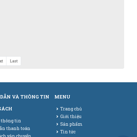
xt
Last
DẪN VÀ THÔNG TIN
MENU
SÁCH
Trang chủ
Giới thiệu
 thông tin
Sản phẩm
ẫn thanh toán
Tin tức
ách vận chuyển