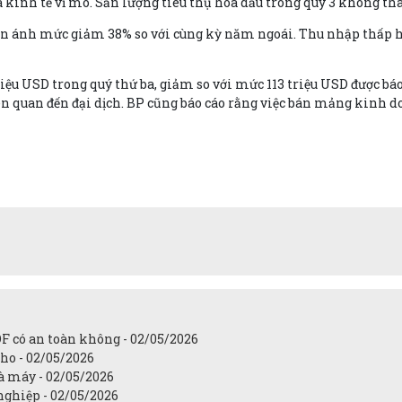
a kinh tế vĩ mô. Sản lượng tiêu thụ hóa dầu trong quý 3 không tha
hản ánh mức giảm 38% so với cùng kỳ năm ngoái. Thu nhập thấp hơ
triệu USD trong quý thứ ba, giảm so với mức 113 triệu USD được b
ên quan đến đại dịch. BP cũng báo cáo rằng việc bán mảng kinh
OF có an toàn không - 02/05/2026
ho - 02/05/2026
à máy - 02/05/2026
nghiệp - 02/05/2026