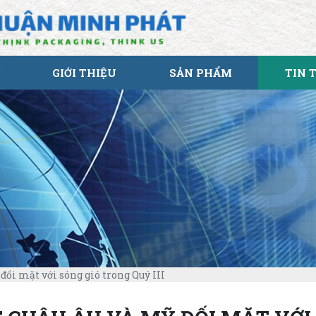
GIỚI THIỆU
SẢN PHẨM
TIN 
đối mặt với sóng gió trong Quý III