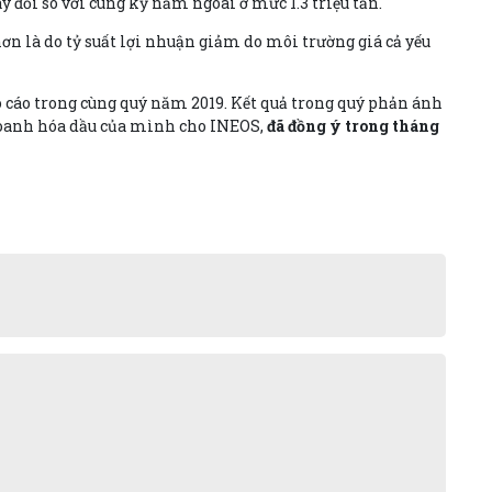
y đổi so với cùng kỳ năm ngoái ở mức 1.3 triệu tấn.
n là do tỷ suất lợi nhuận giảm do môi trường giá cả yếu
áo cáo trong cùng quý năm 2019. Kết quả trong quý phản ánh
 doanh hóa dầu của mình cho INEOS,
đã đồng ý trong tháng