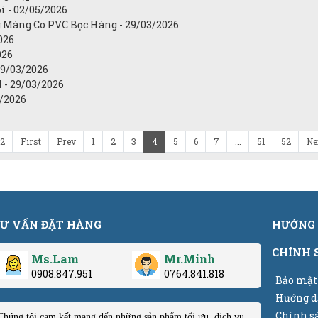
i - 02/05/2026
 Màng Co PVC Bọc Hàng - 29/03/2026
026
026
29/03/2026
 - 29/03/2026
3/2026
52
First
Prev
1
2
3
4
5
6
7
...
51
52
Ne
Ư VẤN ĐẶT HÀNG
HƯỚNG 
CHÍNH 
Ms.Lam
Mr.Minh
0908.847.951
0764.841.818
Bảo mật
Hướng d
Chính s
Chúng tôi cam kết mang đến những sản phẩm tối ưu, dịch vụ