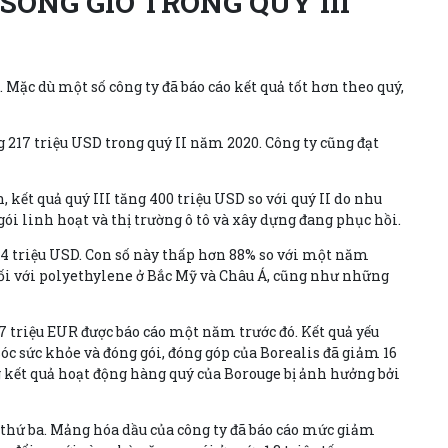
SÓNG GIÓ TRONG QUÝ III
 Mặc dù một số công ty đã báo cáo kết quả tốt hơn theo quý,
g 217 triệu USD trong quý II năm 2020. Công ty cũng đạt
kết quả quý III tăng 400 triệu USD so với quý II do nhu
gói linh hoạt và thị trường ô tô và xây dựng đang phục hồi.
 114 triệu USD. Con số này thấp hơn 88% so với một năm
 đối với polyethylene ở Bắc Mỹ và Châu Á, cũng như những
7 triệu EUR được báo cáo một năm trước đó. Kết quả yếu
óc sức khỏe và đóng gói, đóng góp của Borealis đã giảm 16
g kết quả hoạt động hàng quý của Borouge bị ảnh hưởng bởi
thứ ba. Mảng hóa dầu của công ty đã báo cáo mức giảm