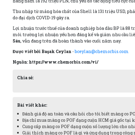
hàng năm là 192 triệu PLN, chủ yếu do tác động tiêu cực củ
Thu nhập từ mảng hóa chất của
Shell
là 131 triệu USD, p
do đại dịch COVID-19 gây ra.
Lợi nhuận trước thuế của doanh nghiệp hóa dầu
BP
là 88 
môi trường lợi nhuận yếu hơn đáng kể và giảm nhu cầu li
Sáu
, vẫn đang trên đà hoàn thành vào cuối năm nay.
Được viết bởi Başak Ceylan
-
bceylan@chemorbis.com
Nguồn: https://www.chemorbis.com/vi/
Chia sẻ:
Bài viết khác:
Đánh giá độ an toàn và câu hỏi cho tôi biết màng co P
Địa chỉ mua màng co POF dạng cuộn HCM giá gốc tại k
Cung cấp màng co POF dạng cuộn số lượng lớn cho nh
Giải thích màng co POF là gì và ứng dụng trong công 